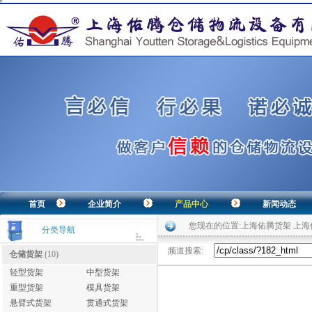
首页
企业简介
产品中心
新闻动态
您现在的位置:
上海佑腾货架 上
分类导航
频道搜索:
仓储货架
(10)
轻型货架
中型货架
重型货架
模具货架
悬臂式货架
贯通式货架