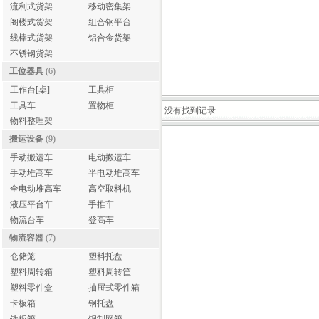
流利式货架
移动密集架
阁楼式货架
组合钢平台
线棒式货架
铝合金货架
不锈钢货架
工位器具
(6)
工作台[桌]
工具柜
工具车
置物柜
没有找到记录
物料整理架
搬运设备
(9)
手动搬运车
电动搬运车
手动堆高车
半电动堆高车
全电动堆高车
高空取料机
液压平台车
手推车
物流台车
登高车
物流容器
(7)
仓储笼
塑料托盘
塑料周转箱
塑料周转筐
塑料零件盒
抽屉式零件箱
卡板箱
钢托盘