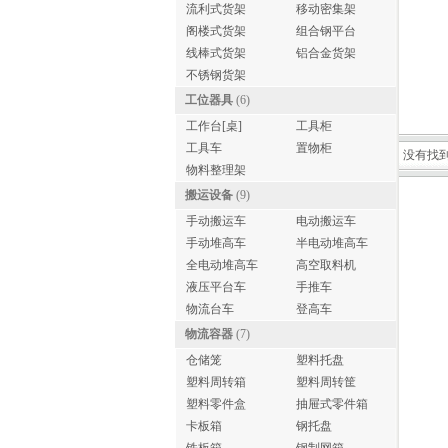
流利式货架
移动密集架
阁楼式货架
组合钢平台
线棒式货架
铝合金货架
不锈钢货架
工位器具
(6)
工作台[桌]
工具柜
工具车
置物柜
没有找
物料整理架
搬运设备
(9)
手动搬运车
电动搬运车
手动堆高车
半电动堆高车
全电动堆高车
高空取料机
液压平台车
手推车
物流台车
登高车
物流容器
(7)
仓储笼
塑料托盘
塑料周转箱
塑料周转筐
塑料零件盒
抽屉式零件箱
卡板箱
钢托盘