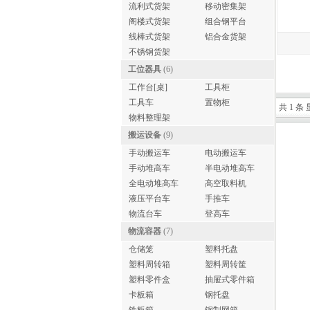
流利式货架
移动密集架
阁楼式货架
组合钢平台
线棒式货架
铝合金货架
不锈钢货架
工位器具
(6)
工作台[桌]
工具柜
工具车
置物柜
共 1 条 
物料整理架
搬运设备
(9)
手动搬运车
电动搬运车
手动堆高车
半电动堆高车
全电动堆高车
高空取料机
液压平台车
手推车
物流台车
登高车
物流容器
(7)
仓储笼
塑料托盘
塑料周转箱
塑料周转筐
塑料零件盒
抽屉式零件箱
卡板箱
钢托盘