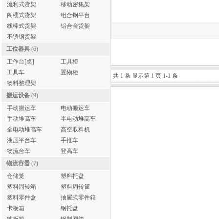
流利式货架
移动密集架
阁楼式货架
组合钢平台
线棒式货架
铝合金货架
不锈钢货架
工位器具
(6)
工作台[桌]
工具柜
工具车
置物柜
共 1 条 显示第 1 页 1-1 条
物料整理架
搬运设备
(9)
手动搬运车
电动搬运车
手动堆高车
半电动堆高车
全电动堆高车
高空取料机
液压平台车
手推车
物流台车
登高车
物流容器
(7)
仓储笼
塑料托盘
塑料周转箱
塑料周转筐
塑料零件盒
抽屉式零件箱
卡板箱
钢托盘