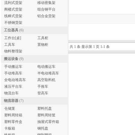
流利式货架
移动密集架
阁楼式货架
组合钢平台
线棒式货架
铝合金货架
不锈钢货架
工位器具
(6)
工作台[桌]
工具柜
工具车
置物柜
共 1 条 显示第 1 页 1-1 条
物料整理架
搬运设备
(9)
手动搬运车
电动搬运车
手动堆高车
半电动堆高车
全电动堆高车
高空取料机
液压平台车
手推车
物流台车
登高车
物流容器
(7)
仓储笼
塑料托盘
塑料周转箱
塑料周转筐
塑料零件盒
抽屉式零件箱
卡板箱
钢托盘