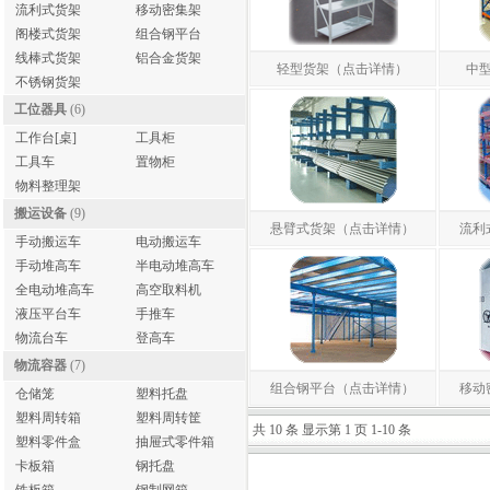
流利式货架
移动密集架
阁楼式货架
组合钢平台
线棒式货架
铝合金货架
轻型货架（点击详情）
中
不锈钢货架
工位器具
(6)
工作台[桌]
工具柜
工具车
置物柜
物料整理架
搬运设备
(9)
悬臂式货架（点击详情）
流利
手动搬运车
电动搬运车
手动堆高车
半电动堆高车
全电动堆高车
高空取料机
液压平台车
手推车
物流台车
登高车
物流容器
(7)
组合钢平台（点击详情）
移动
仓储笼
塑料托盘
塑料周转箱
塑料周转筐
共 10 条 显示第 1 页 1-10 条
塑料零件盒
抽屉式零件箱
卡板箱
钢托盘