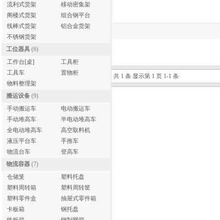
流利式货架
移动密集架
阁楼式货架
组合钢平台
线棒式货架
铝合金货架
不锈钢货架
工位器具
(6)
工作台[桌]
工具柜
工具车
置物柜
共 1 条 显示第 1 页 1-1 条
物料整理架
搬运设备
(9)
手动搬运车
电动搬运车
手动堆高车
半电动堆高车
全电动堆高车
高空取料机
液压平台车
手推车
物流台车
登高车
物流容器
(7)
仓储笼
塑料托盘
塑料周转箱
塑料周转筐
塑料零件盒
抽屉式零件箱
卡板箱
钢托盘