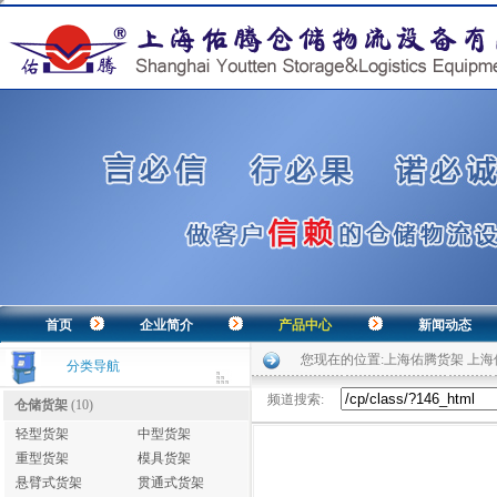
首页
企业简介
产品中心
新闻动态
您现在的位置:
上海佑腾货架 上
分类导航
频道搜索:
仓储货架
(10)
轻型货架
中型货架
重型货架
模具货架
悬臂式货架
贯通式货架